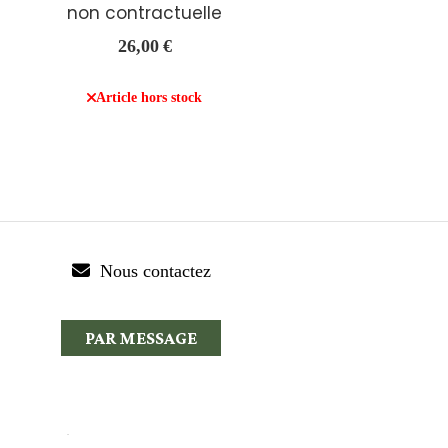
non contractuelle
26,00
€
Article hors stock

Nous contactez
PAR MESSAGE
mpte
Créer un site internet