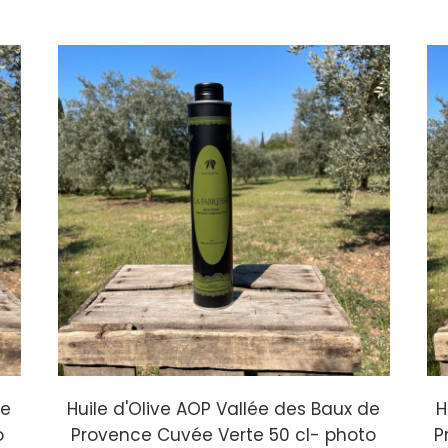
de
Huile d'Olive AOP Vallée des Baux de
H
o
Provence Cuvée Verte 50 cl- photo
P