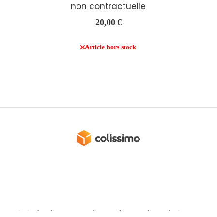
non contractuelle
20,00
€
Article hors stock
ons générales de vente
Politique de confidentialité
Mon Co